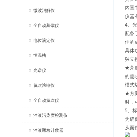
内置
微波消解仪
仪器
4、
全自动蒸馏仪
配备
电位滴定仪
佳的
具体
恒温槽
独立
★亮
光谱仪
的需
模式
氮吹浓缩仪
★方
全自动氮吹仪
时，
5、
油液污染度检测仪
为确
从而
油液颗粒计数器