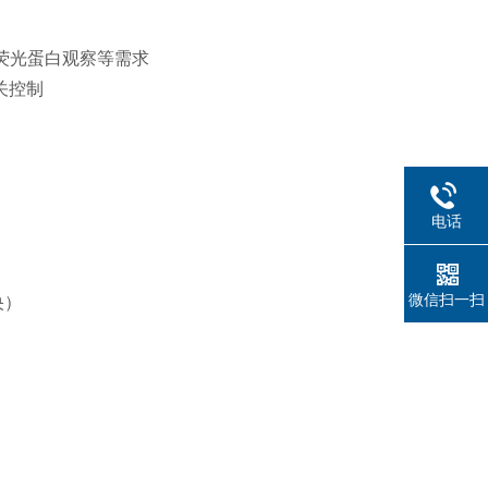
荧光蛋白观察等需求
关控制
电话
微信扫一扫
央）