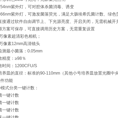
254nm紫外灯，可对腔体杀菌消毒、诱变
366nm紫外灯，可激发菌落荧光，满足大肠埃希氏菌计数、绿色
直接通过软件自由调节上、下光源亮度、开启关闭，无需机械开
源方案可保存，可直接调用历史方案，无需重复设置
00万像素超清彩色相机；
0万像素12mm高清镜头
检测最小菌落：0.05mm
数精度：≥98％
时间：1200CFU/S
培养皿的直径：标准的90-110mm（其他小号培养皿放置光圈中
软件功能
 7种模式分类一键计数：
菌一键计数
菌一键计数
菌一键计数
落一键计数