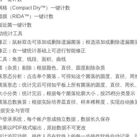
格（Compact Dry™）一键计数
滤膜（RIDA™）一键计数
相近菌一键计数
辅助统计工具
修正：鼠标双击可添加或删除遗漏菌落；框选添加或删除遗漏菌
修正：在一键统计基础上可进行智能修正
工具：角度、线段、面积、曲线
菌（杂质）剔除：根据颜色、直径、圆度剔除杂质
落形态分析：点击单个菌落，可得知这个菌落的圆度、直径、周
菌落形态：统计完后可得知平板上所有菌落的圆度、直径、周长
大小分类：统计完后，根据每个菌落轮廓大小，按25档分类显示
菌落总数换算：根据实际培养皿直径、样本稀释度，实现自动换
数据安全与管理
户登录系统，每个账户形成独立数据，数据长久保存
结果以PDF格式输出，原始数据不可更改
审计追踪功能，操作人员在软件上的每一步操作软件自动记录，