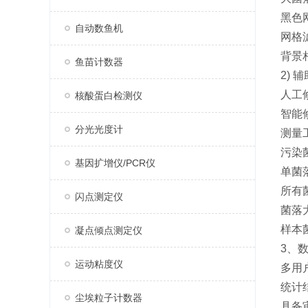
黑色网
自动数鱼机
网格
背景
鱼苗计数器
2) 
人工
核酸蛋白检测仪
智能
分光光度计
测量
污染
基因扩增仪/PCR仪
单菌
所有
闪点测定仪
菌落
样本
凝点倾点测定仪
3、
运动粘度仪
多用
统计
尘埃粒子计数器
具备