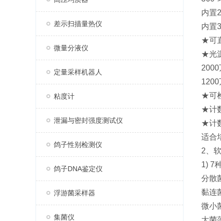
内置
差示扫描量热仪
内置
★可
微量分液仪
★光
20
定量采样机器人
120
★可
粘度计
★计
泄漏与密封强度测试仪
★计数
适合
鸽子性别检测仪
2、
1)
鸽子DNA鉴定仪
分散
黏连
浮游菌采样器
微小
集菌仪
大菌