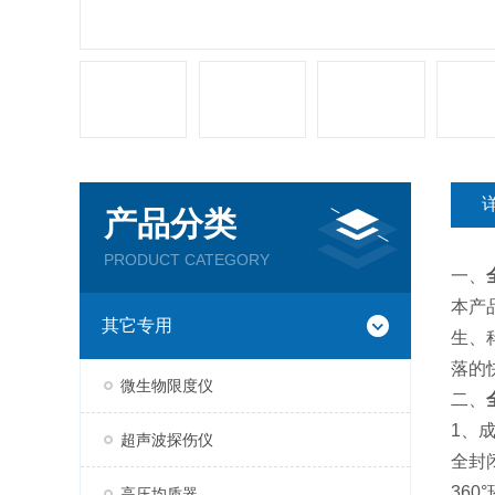
产品分类
PRODUCT CATEGORY
一、
本产
其它专用
生、
落的
微生物限度仪
二、
1、
超声波探伤仪
全封
36
高压均质器