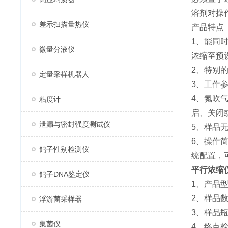
溶剂对操
差示扫描量热仪
产品特点
1、能同
微量分液仪
浓缩至预
2、特别
定量采样机器人
3、工作
4、氮吹
粘度计
启、关闭
泄漏与密封强度测试仪
5、样品
6、操作
鸽子性别检测仪
统配置，
平行浓缩
鸽子DNA鉴定仪
1、产品型
2、样品数
浮游菌采样器
3、样品瓶
集菌仪
4、终点