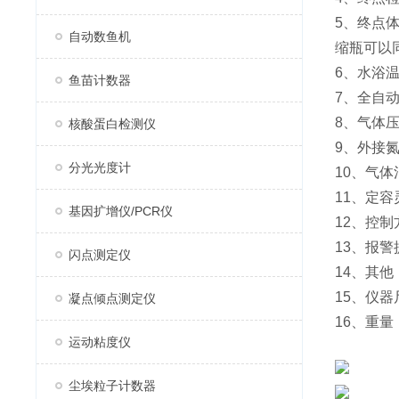
5、终点体
自动数鱼机
缩瓶可以
6、水浴温
鱼苗计数器
7、全自动
8、气体压
核酸蛋白检测仪
9、外接氮
分光光度计
10、气体
11、定
基因扩增仪/PCR仪
12、控
13、报
闪点测定仪
14、其他：
15、仪器尺
凝点倾点测定仪
16、重量
运动粘度仪
尘埃粒子计数器