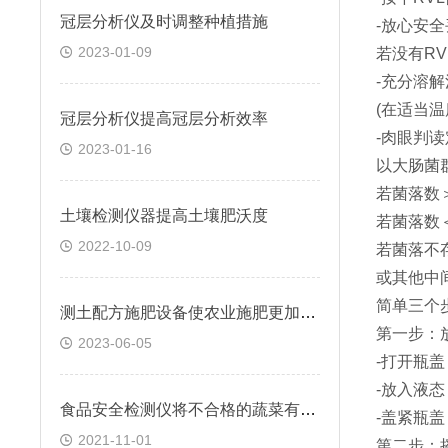
冠层分析仪及时调整种植措施
-放心安
2023-01-09
若没有R
-充分溶
(在适当
冠层分析仪提高冠层分析效率
-肉眼判
2023-01-16
以大肠菌
若菌落数＞
土壤检测仪器提高土壤肥沃度
若菌落数＜
2022-10-09
若菌落不
或其他中
简单三个
测土配方施肥设备使农业施肥更加准确高效
第一步：
2023-06-05
-打开瓶盖
-放入液态（
食品安全检测仪将不合格的蔬菜有效剔除
-盖紧瓶盖
2021-11-01
第二步：