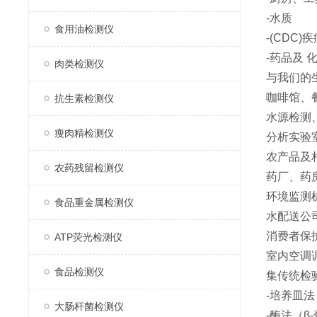
-水质
食用油检测仪
-(CDC
-药品及 
肉类检测仪
与我们的
咖啡馆、
抗生素检测仪
水源检测
瘦肉精检测仪
分析实验室
农产品及
农药残留检测仪
药厂、药
环境监测
食品重金属检测仪
水配送公
消费者保
ATP荧光检测仪
室内空调
食品检测仪
集传统检
-培养皿法
大肠杆菌检测仪
-酶法（β