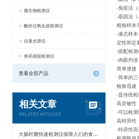
-免疫法
微生物检测仪
-基因法
检验样本
酸价过氧化值检测仪
-液态样
拉曼光谱仪
定性和定
-搭配检测
兽药残留检测仪
-肉眼判
简单便捷
查看全部产品
-简单的
检验迅速
-是传统检
相关文章
高灵敏性
-可以检
RELATED ARTICLES
高特异性
-特异性高
大肠杆菌快速检测仪保障人们的食品安全
检测瓶就