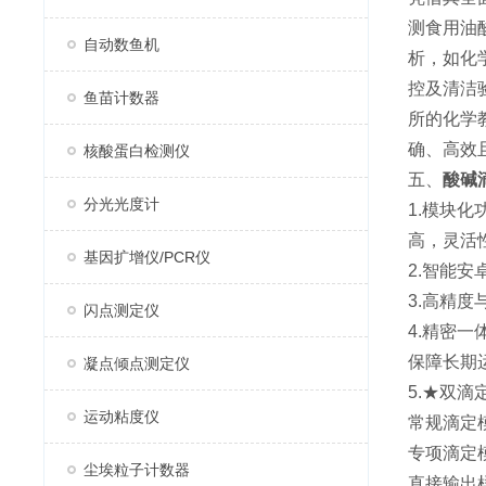
测食用油
自动数鱼机
析，如化
控及清洁
鱼苗计数器
所的化学
确、高效
核酸蛋白检测仪
五、
酸碱
分光光度计
1.模块
高，灵活
基因扩增仪/PCR仪
2.智能安
3.高精
闪点测定仪
4.精密一
保障长期
凝点倾点测定仪
5.★双滴
运动粘度仪
常规滴定
专项滴定
尘埃粒子计数器
直接输出