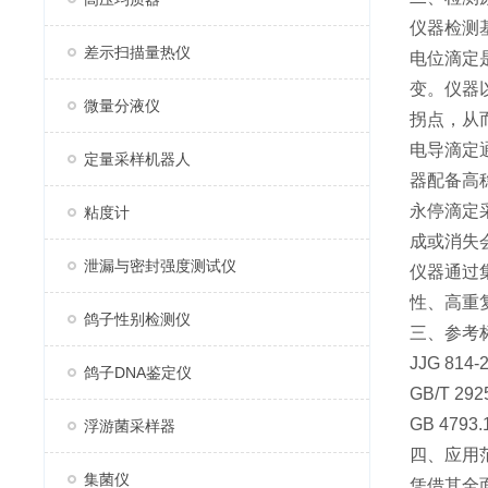
仪器检测
差示扫描量热仪
电位滴定
变。仪器以
微量分液仪
拐点，从
电导滴定
定量采样机器人
器配备高
永停滴定
粘度计
成或消失
泄漏与密封强度测试仪
仪器通过
性、高重
鸽子性别检测仪
三、参考
JJG 81
鸽子DNA鉴定仪
GB/T 
GB 47
浮游菌采样器
四、应用
集菌仪
凭借其全