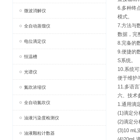
6.多种
微波消解仪
模式。
7.方法
全自动蒸馏仪
数据，完
电位滴定仪
8.完备
9.便捷的
恒温槽
S系统。
10.系
光谱仪
便于维护
11.多
氮吹浓缩仪
六、技术
全自动氮吹仪
1.通用滴
(1)滴定分
油液污染度检测仪
(2)滴定分
(3)10 
油液颗粒计数器
(4)20m