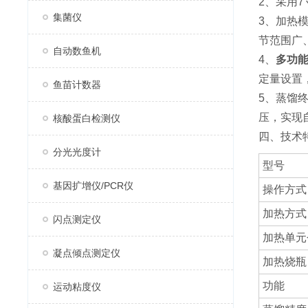
2、采用
集菌仪
3、加热
节范围广
自动数鱼机
4、
多功
定量设置
鱼苗计数器
5、蒸馏
压，实现
核酸蛋白检测仪
四、技术
分光光度计
型号
基因扩增仪/PCR仪
操作方式
加热方式
闪点测定仪
加热单元
凝点倾点测定仪
加热烧瓶
功能
运动粘度仪