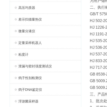
为用户做
二、执行
高压均质器
GB/T 
差示扫描量热仪
HJ 50
HJ 12
微量分液仪
HJ 119
HJ 53
定量采样机器人
HJ 53
HJ 53
粘度计
HJ 83
泄漏与密封强度测试仪
HJ 717
GB 85
鸽子性别检测仪
GB 50
GB 50
鸽子DNA鉴定仪
三、产品
1、批次
浮游菌采样器