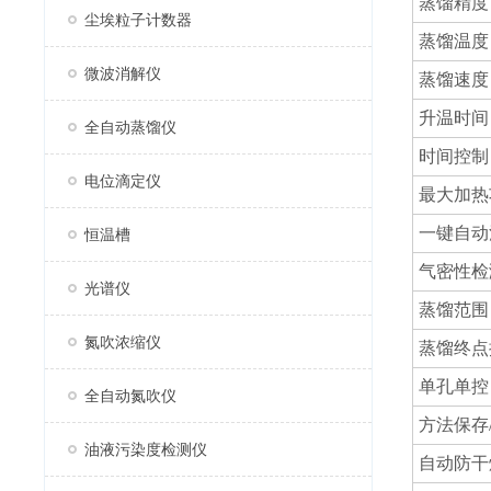
蒸馏精度
尘埃粒子计数器
蒸馏温度
微波消解仪
蒸馏速度
升温时间
全自动蒸馏仪
时间控制
电位滴定仪
最大加热
一键自动
恒温槽
气密性检
光谱仪
蒸馏范围
氮吹浓缩仪
蒸馏终点
单孔单控
全自动氮吹仪
方法保存
油液污染度检测仪
自动防干