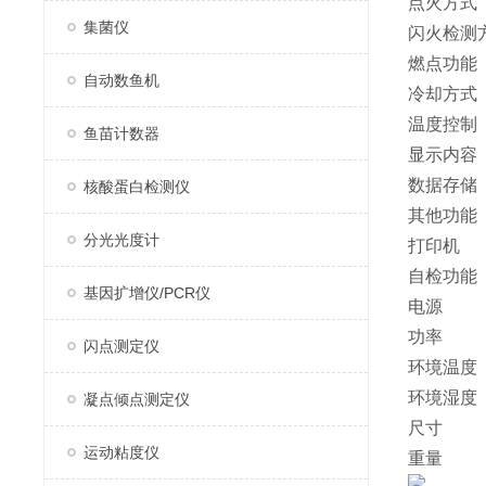
点火方
集菌仪
闪火检测
燃点功
自动数鱼机
冷却方
温度控
鱼苗计数器
显示内
数据存储
核酸蛋白检测仪
其他功
分光光度计
打印机 
自检功能
基因扩增仪/PCR仪
电源 AC
功率 
闪点测定仪
环境温度
环境湿
凝点倾点测定仪
尺寸 43
运动粘度仪
重量 1