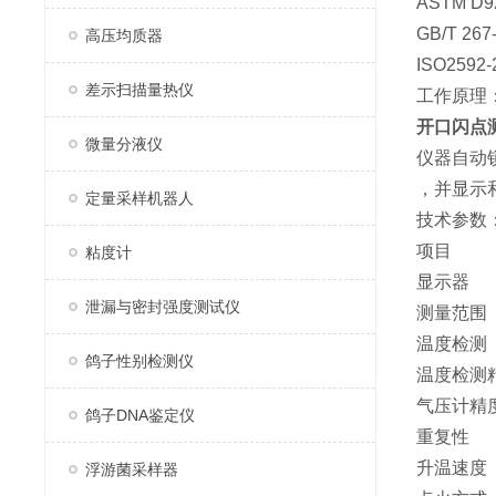
ASTM D
GB/T 267
高压均质器
ISO2592
差示扫描量热仪
工作原理
开口闪点
微量分液仪
仪器自动
，并显示
定量采样机器人
技术参数
项目
粘度计
显示器 
泄漏与密封强度测试仪
测量范围
温度检测
鸽子性别检测仪
温度检测
气压计精度
鸽子DNA鉴定仪
重复性
升温速度 
浮游菌采样器