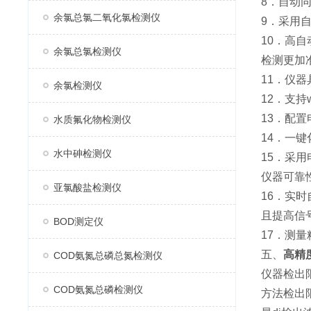
8．自动
余氯总氯二氧化氯检测仪
9．采用
10．高
余氯总氯检测仪
检测更加
11．仪
余氯检测仪
12．支
13．配
水质氟化物检测仪
14．一
水中砷检测仪
15．采
仪器可靠
亚氯酸盐检测仪
16．实
且提高信
BOD测定仪
17．测
五、
高精
COD氨氮总磷总氮检测仪
仪器检出限
COD氨氮总磷检测仪
方法检出限