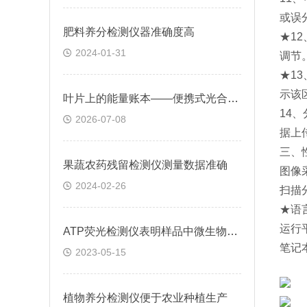
或误
肥料养分检测仪器准确度高
★1
2024-01-31
调节
★1
示该
叶片上的能量账本——便携式光合仪原理与作物抗逆及生理生态应用
14
2026-07-08
据上
三、
果蔬农药残留检测仪测量数据准确
图像
2024-02-26
扫描分
★语
运行平
ATP荧光检测仪表明样品中微生物残余的多少
笔记本
2023-05-15
植物养分检测仪便于农业种植生产