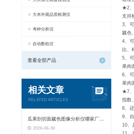
★2
大米外观品质检测仪
支持
3、
考种分析仪
瓤色
4、
自动数粒仪
比、
5、
查看全部产品
果肉
6、
果肉
相关文章
★7
RELATED ARTICLES
指数
8、
9、
瓜果剖切面瓤色图像分析仪哪家厂家靠谱？多层级分割技术的选型对比指南
10
2026-06-30
11