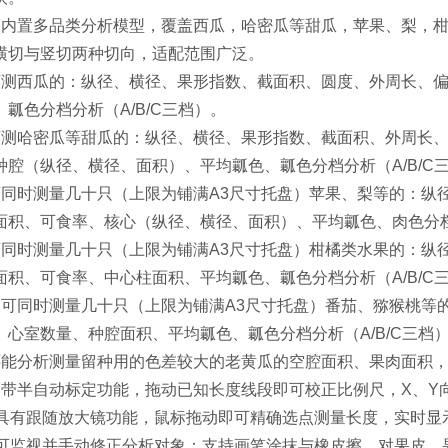
、内置多品类分析模型，覆盖西瓜，哈密瓜等甜瓜，苹果、梨，
横切与竖切两种切向，适配范围广泛。
可测西瓜的：纵径、横径、果形指数、截面积、圆度、外周长、
、瓤色分档分析（A/B/C三档）。
可测哈密瓜等甜瓜的：纵径、横径、果形指数、截面积、外周长
种腔（纵径、横径、面积）、平均瓤色、瓤色分档分析（A/B/C
可同时测量几十只（上限为铺满A3尺寸托盘）苹果、梨等的：纵
面积、可食率、核心（纵径、横径、面积）、平均瓤色、肉色分档分
可同时测量几十只（上限为铺满A3尺寸托盘）柑橘类水果的：纵
面积、可食率、中心柱面积、平均瓤色、瓤色分档分析（A/B/C
、可同时测量几十只（上限为铺满A3尺寸托盘）番茄、猕猴桃等
、心室数量、种腔面积、平均瓤色、瓤色分档分析（A/B/C三档
还能分析测量留种用的色差较大的老黄瓜的空腔面积、果肉面积
自带半自动标定功能，拖动已知长度线段即可校正比例尺，X、Y
、具有跟随放大镜功能，鼠标拖动即可精确选点测量长度，实时显
、可监视并手动修正分析对象：支持画笔涂抹与橡皮擦，对果皮、