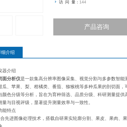
访 问 量：
144
产品咨询
详细介绍
仪器介绍
切面分析仪
是一款集高分辨率图像采集、视觉分割与多参数智能
甜瓜、苹果、梨、柑橘类、番茄、猕猴桃等多种瓜果的剖切面，可
与颜色分级等分析，旨在为育种筛选、品质分级、科研测量提供
测量与目视评级，显著提升测量效率与一致性。
功能特点
融合先进图像处理技术，搭载自研果实轮廓分割、果皮、果肉、
快。