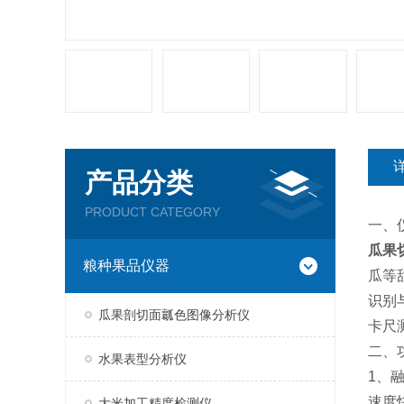
产品分类
PRODUCT CATEGORY
一、
瓜果
粮种果品仪器
瓜等
识别
瓜果剖切面瓤色图像分析仪
卡尺
二、
水果表型分析仪
1、
速度
大米加工精度检测仪