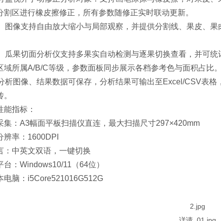
分割区进行橡皮擦修正，所有参数随修正实时联动更新。
2、图像支持自由放大缩小与局部观察，并提供分割线、果皮、果
。
3、瓜果切面分析仪支持多果实自动检测与逐果切换查看，并可统
区域所属A/B/C等级，参数面板同步展示各档参考色与面积占比
、分析图像、结果数据可保存，分析结果可输出至Excel/CSV
传。
性能指标：
采集：A3幅面平板扫描仪直连，最大扫描尺寸297×420mm
辨率：1600DPI
言：中英文双语，一键切换
台：Windows10/11（64位）
电脑：i5Core521016G512G