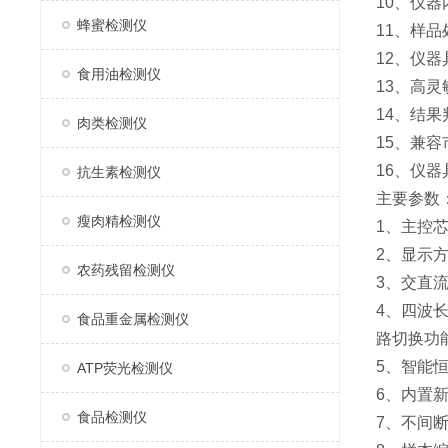
10、仪
蜂蜜检测仪
11、样
12、仪
食用油检测仪
13、高
14、结
肉类检测仪
15、兼
16、仪
抗生素检测仪
主要参数
瘦肉精检测仪
1、主控芯
2、显示
农药残留检测仪
3、交直
4、四波长
食品重金属检测仪
路切换功
5、智能
ATP荧光检测仪
6、内置新
食品检测仪
7、不间