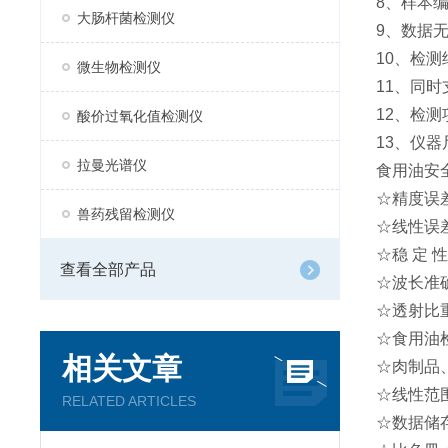
8、样本
大肠杆菌检测仪
9、数据无
10、检测
微生物检测仪
11、同
12、检
酸价过氧化值检测仪
13、仪器尺
拉曼光谱仪
食用油安
☆精度误差
兽药残留检测仪
☆线性误
☆稳 定 性：
查看全部产品
☆波长准确
☆透射比
☆食用油检测
相关文章
☆肉制品、
☆线性范围：
RELATED ARTICLES
☆数据储