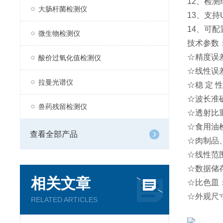
12、检测
大肠杆菌检测仪
13、支
14、可
微生物检测仪
技术参数
☆精度误差
酸价过氧化值检测仪
☆线性误
拉曼光谱仪
☆稳 定 性：
☆波长准确
兽药残留检测仪
☆透射比
☆食用油检测
查看全部产品
☆肉制品、
☆线性范围：
☆数据储
相关文章
☆比色皿：
☆外观尺寸：
RELATED ARTICLES