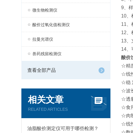
9、
微生物检测仪
10
11
酸价过氧化值检测仪
12
拉曼光谱仪
13
14
兽药残留检测仪
酸价
☆精
查看全部产品
☆线
☆稳 定
☆波长
相关文章
☆透
☆食用
RELATED ARTICLES
☆肉制
☆线性
油脂酸价测定仪可用于哪些检测？
☆数