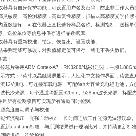
、仪器具有自身保护功能，可设置用户名及密码，防止非工作人员
、高灵敏度，高检测精度，高重复性精度，扫描式高精度光学传感
、内置数据库，可在仪器上直接选择样品名称、检测指标、送检单
标、送检单位等信息并保存进样品数据库。
、仪器具有重新校准、锁定、恢复出厂设置功能。
、结果判定线可修改，对照值标定值可保存，断电不丢失数据。
参数：
控芯片采用ARM Cortex-A7，RK3288/4核处理器，主频1.
显示方式：7英寸液晶触摸屏显示，人性化中文操作界面，读数直
直流12V供电，可连接车载电源，可配6ah大容量充电锂电池，
双波长冷光源，每个通道均配置620nm、528nm波长光源，标
并且所有检测项目可实现所有通道同时检测。
光源亮度自动调节与校准
智能恒流稳压，光强自动校准，长时间连续工作光源无温漂现象
内置新xianliang标准，与所测结果进行现场比对，并持续更新标
不间断进样，连续检测