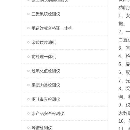
功能
三聚氰胺检测仪
1、
据。
承诺达标合格证一体机
2、
口直
杂质度过滤机
3、
4、
前处理一体机
5、
过氧化值检测仪
6、
7、
果蔬肉类检测仪
8、
询、
呕吐毒素检测仪
9、
大数
水产品安全检测仪
10
蜂蜜检测仪
11