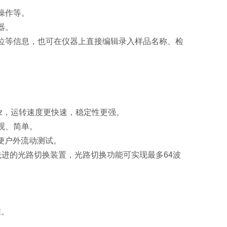
操作等。
器。
位等信息，也可在仪器上直接编辑录入样品名称、检
88Ghz，运转速度更快速，稳定性更强。
观、简单。
方便户外流动测试。
配先进的光路切换装置，
光路切换功能可实现最多64波
。
准。