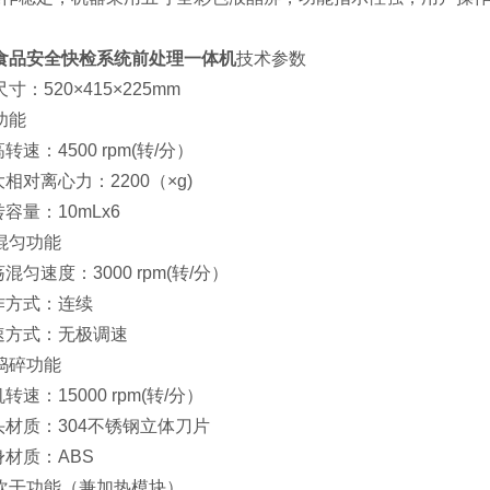
食品安全快检系统前处理一体机
技术参数
寸：520×415×225mm
功能
高转速：4500 rpm(转/分）
大相对离心力：2200（×g)
转容量：10mLx6
混匀功能
荡混匀速度：3000 rpm(转/分）
工作方式：连续
调速方式：无极调速
捣碎功能
机转速：15000 rpm(转/分）
刀头材质：304不锈钢立体刀片
身材质：ABS
吹干功能（兼加热模块）