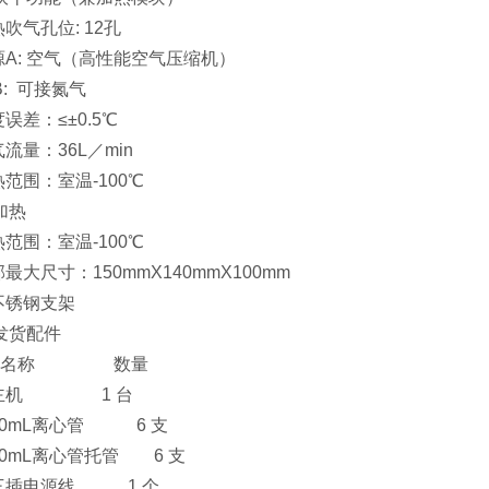
热吹气孔位: 12孔
气源A: 空气（高性能空气压缩机）
: 可接氮气
度误差：≤±0.5℃
气流量：36L／min
热范围：室温-100℃
加热
热范围：室温-100℃
部最大尺寸：150mmX140mmX100mm
配不锈钢支架
发货配件
号 名称 数量
 主机 1 台
10mL离心管 6 支
10mL离心管托管 6 支
三插电源线 1 个