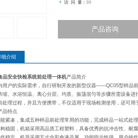
访 问 量：
99
产品咨询
详细介绍
食品安全快检系统前处理一体机
产品简介
内用户的实际需求，自行研制开发的新型仪器——QC05型样品
浓缩、水浴恒温、离心分层、均质、振荡混匀等步骤所需设备进
前处理过程，并且方便携带，不仅适用于现场检测使用，还可用
产品特点
功能紧凑，集成五种样品前处理常用的功能，完成样品一站式处
结构稳固，机箱采用高品质工程塑料，具备优秀的抗冲击性、耐
操作稳定，机器采用五寸全彩色液晶屏，功能指示性强，用户操