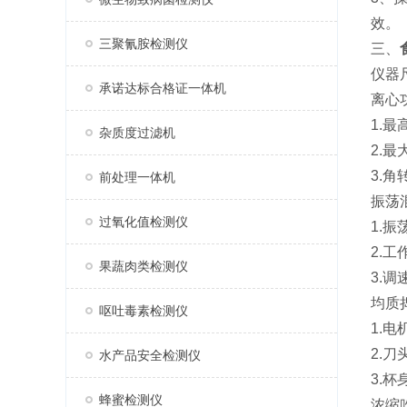
效。
三聚氰胺检测仪
三、
仪器尺
承诺达标合格证一体机
离心
1.最
杂质度过滤机
2.最
3.角
前处理一体机
振荡
过氧化值检测仪
1.振
2.
果蔬肉类检测仪
3.
均质
呕吐毒素检测仪
1.电
2.
水产品安全检测仪
3.杯
蜂蜜检测仪
浓缩