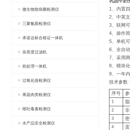
乳品牛奶
1、内置
微生物致病菌检测仪
2、中英
三聚氰胺检测仪
3、联网
4、操作
承诺达标合格证一体机
5、单机
6、全自
杂质度过滤机
7、采用
8、模块
前处理一体机
9、一年
过氧化值检测仪
技术参数
序号
参
果蔬肉类检测仪
脂
1
呕吐毒素检测仪
非
2
密
3
水产品安全检测仪
蛋
4