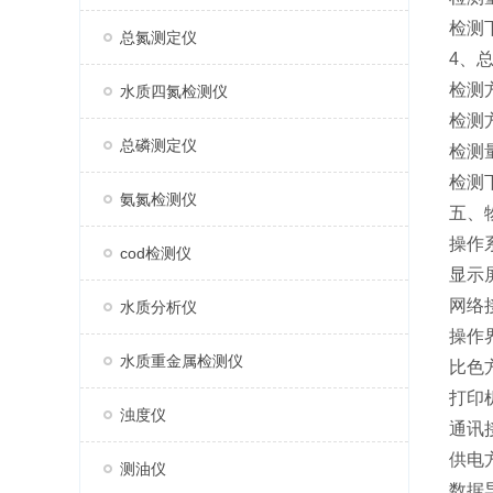
检测下
总氮测定仪
4、
检测
水质四氮检测仪
检测
总磷测定仪
检测量
检测下
氨氮检测仪
五、
操作系
cod检测仪
显示
网络接
水质分析仪
操作
水质重金属检测仪
比色
打印
浊度仪
通讯接
供电
测油仪
数据导