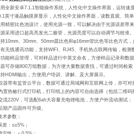
采用全新安卓7.1.1智能操作系统，人性化中文操作界面，运转
10.1英寸液晶触摸屏显示，人性化中文操作界面，读数直观、简
采用精密比色池设计，使用光源一致，可以解决由于光源误差带
光源采用进口超高亮发光二极管，光源亮度可以自动调节与校准
支持10mm、30mm、50mm皿比色和φ16mm管比色等比色方
具有无线通讯功能，支持WIFI、RJ45、手机热点联网传输，检
多功能样品管理，可对样品进行中英文命名，方便样品记录和数
仪器可存储800万组数据，为方便大量数据查找，可通过时间检
支持HDMI输出，方便用户培训、讲解、及大屏展示。
、仪器带有监管云平台，数据可通过局域网和互联网上传，亦可对
、内置热敏行式打印机，打印纸上的内容可自由选择（包括二维码
、交流220V，可选配6ah大容量充电锂电池，方便户外流动测试；
、后期产品固件可升级。
技术参数：
误差：≤±5%；
稳定性：＜0.5%；