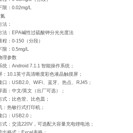
限：0.02mg/L
总氮
方法：
方法：EPA碱性过硫酸钾分光光度法
程：0-150（分段）
限：0.5mg/L
物理参数
统：Android 7.1.1 智能操作系统；
屏：10.1英寸高清晰度彩色液晶触摸屏；
口：USB2.0、WiFi、蓝牙、热点、RJ45；
界面：中文/英文（出厂可选）；
方式：比色管、比色皿；
机：热敏行式打印机；
口：USB2.0；
方式：交流220V，可选配大容量充电锂电池；
出格式：Excel表格；