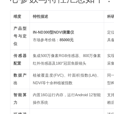
维度
特性描述
科
产品型
IN-ND300型NDVI测量仪
定
号与定
市场参考价格：
85000元
具
位
传感器
集成500万像素RGB传感器、800万像素
实
配置
红外传感器及180°冠层鱼眼镜头
采
数据产
植被覆盖度(FVC)、叶面积指数(LAI)、
同
出
NDVI等十余种植被指数
型
智能算
内置16G运行内存，运行Android 12智能
支
力
操作系统
赖