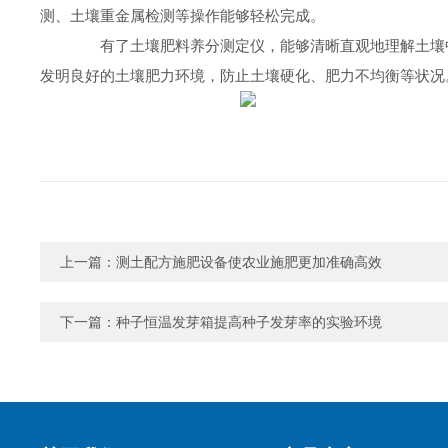
测、土壤重金属检测等操作能够轻松完成。
有了土壤肥料养分测定仪，能够清晰直观地理解土壤中
发明良好的土壤肥力环境，防止土壤硬化、肥力不均衡等状况
上一篇：
测土配方施肥设备使农业施肥更加准确高效
下一篇：
种子恒温发芽箱提高种子发芽率的实验环境