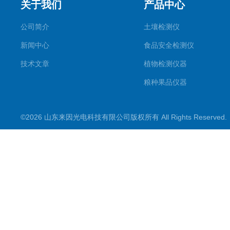
关于我们
产品中心
公司简介
土壤检测仪
新闻中心
食品安全检测仪
技术文章
植物检测仪器
粮种果品仪器
其它专用
©2026 山东来因光电科技有限公司版权所有 All Rights Reserve
水质检测仪