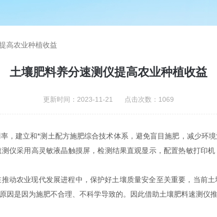
提高农业种植收益
土壤肥料养分速测仪提高农业种植收益
更新时间：2023-11-21 点击次数：1069
，建立和*测土配方施肥综合技术体系，避免盲目施肥，减少环境
速测仪采用高灵敏液晶触摸屏，检测结果直观显示，配置热敏打印机
动农业现代发展进程中，保护好土壤质量安全至关重要，当前土
原因是因为施肥不合理、不科学导致的。因此借助土壤肥料速测仪