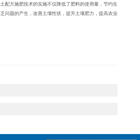
土配方施肥技术的实施不仅降低了肥料的使用量，节约生
缺乏问题的产生，改善土壤性状，提升土壤肥力，提高农业