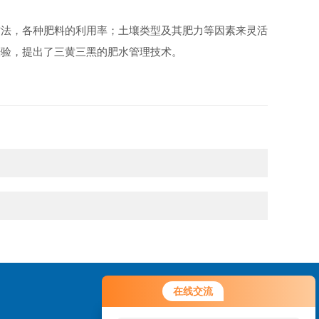
方法，各种肥料的利用率；土壤类型及其肥力等因素来灵活
经验，提出了三黄三黑的肥水管理技术。
在线交流