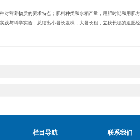
种对营养物质的要求特点；肥料种类和水稻产量，用肥时期和用肥
实践与科学实验，总结出小暑长发棵，大暑长粗，立秋长穗的追肥
栏目导航
联系我们