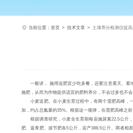
当前位置：
首页
>
技术文章
>
土壤养分检测仪提高
一般讲， 施用追肥宜少吃多餐，还要注意看天、看
施肥，从而为作物提供适宜的肥料养分，不会过多也不会
小麦追肥。在小麦生育过程中，有两个需肥高峰，一
加，约占总氮量的35%。根据这一规律，在需肥高峰之
根据调查研究，小麦全生育期每亩施尿素22.5公斤，因
肥、返青肥、拔节肥各5公斤，亩产388.5公斤。两者相