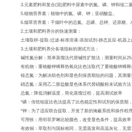
3.元素肥料和复合(混)肥料中尿素中的氮、磷、钾和缩
5.植物营养素：植物中的氮、磷、钾；亚硝酸盐。
6.烟草营养素：干烟叶中的总氮、总磷、总钾、还原糖
2.土壤和肥料养分的快速测量：
土壤取样-提取-过滤-标准溶液-添加试剂-静态反应-机器
3.土壤和肥料养分各项指标的测试方法：
碱性氮分解：简单蒸馏法代替碱性扩散法；测量时间从25
有机物：重铬酸钾稀释热氧化比色法取代了重铬酸钾稀释
铵态氮：为解决助色剂和显色剂保质期短的问题，其测量范
硝态氮：采用乙二胺盐酸显色体系代替硝酸粉末试验方法
总氮：降低消解温度，简化蒸馏过程，提高测试效率
*磷：传统钼蓝比色法提高了比色稳定性和试剂的保质期
*钾：为了适应联合提取，开发了新的掩蔽系统和操作程
可用铁：用邻菲罗啉比较颜色，改变显色条件，提高效率
有效铜：萃取剂与国标相同，无需蒸发和高温灰化，无需