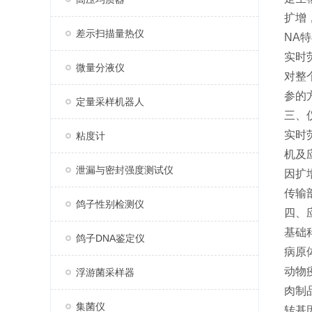
扩增
差示扫描量热仪
NA
实时
微量分液仪
对整
参的
定量采样机器人
三、
实时
粘度计
机及
泄漏与密封强度测试仪
因扩
传输
鸽子性别检测仪
四、
基础
鸽子DNA鉴定仪
病原
动物
浮游菌采样器
肉制
集菌仪
转基