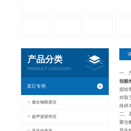
产品分类
PRODUCT CATEGORY
一、
核酸
其它专用
据绘
对取
微生物限度仪
殊样
二、
超声波探伤仪
聚合酶
是生
高压均质器