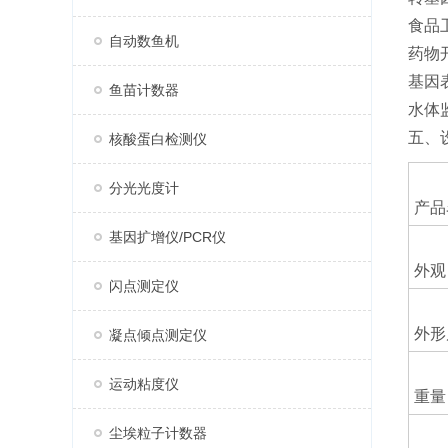
食品
自动数鱼机
药物
基因
鱼苗计数器
水体
五、
核酸蛋白检测仪
分光光度计
产品
基因扩增仪/PCR仪
外观
闪点测定仪
外形
凝点倾点测定仪
运动粘度仪
重量
尘埃粒子计数器