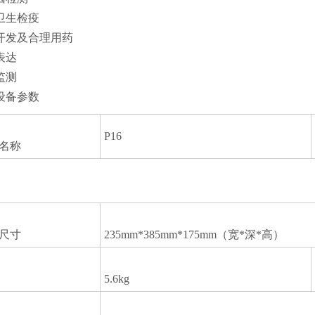
卫生检疫
开发及合理用药
表达
监测
设备参数
P16
名称
尺寸
235mm*385mm*175mm（宽*深*高）
5.6kg