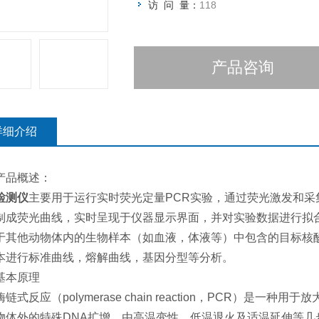
访 问 量：
118
产品咨询
详细介绍
产品概述：
检测仪
主要用于运行实时荧光定量PCR实验，通过荧光激发和
制成荧光曲线，实时呈现于仪器显示界面，并对实验数据进行拟合
于其他动物体内的生物样本（如血液，体液等）中包含的目标核
本进行标准曲线，熔解曲线，基因分型等分析。
基本原理
链式反应（polymerase chain reaction，PCR）是
物体外的特殊DNA扩增，由高温变性、低温退火及适温延伸等