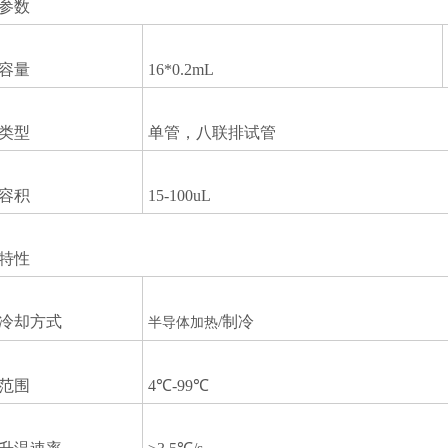
参数
容量
16*0.2mL
类型
单管，八联排试管
容积
15-100uL
特性
/冷却方式
/制冷
半导体加热
范围
4℃-99℃