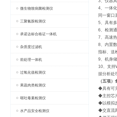
3、仪器具
4、一体
微生物致病菌检测仪
同一窗口
三聚氰胺检测仪
5、具有
6、检测
承诺达标合格证一体机
7、高速
8、内置
杂质度过滤机
指标、送
9、机身
前处理一体机
10、支
过氧化值检测仪
据分析处
（五项）
果蔬肉类检测仪
◆具有可
◆主控芯片
呕吐毒素检测仪
◆以模拟
◆交直流两
水产品安全检测仪